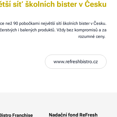
tší síť školních bister v Česku
íce než 90 pobočkami největší sítí školních bister v Česku.
 čerstvých i balených produktů. Vždy bez kompromisů a za
rozumné ceny.
www.refreshbistro.cz
Nadační fond ReFresh
Bistro Franchise