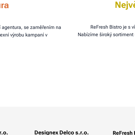
Nejvě
ura
ReFresh Bistro je s v
í agentura, se zaměřením na
Nabízíme široký sortiment
lexní výrobu kampaní v
r.o.
Designex Delco s.r.o.
ReFresh 